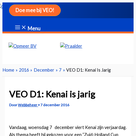
Ga
Doe mee bij VEO!
naar
de
inhoud
Menu
Zoeken
Home
2016
December
7
VEO D1: Kenai Is Jarig
VEO D1: Kenai is jarig
Door
Webbeheer
•
7 december 2016
Vandaag, woensdag 7
december viert Kenai zijn verjaardag.
Als thema heeft hij gekozen voor een ”Zuid-Holland Cup