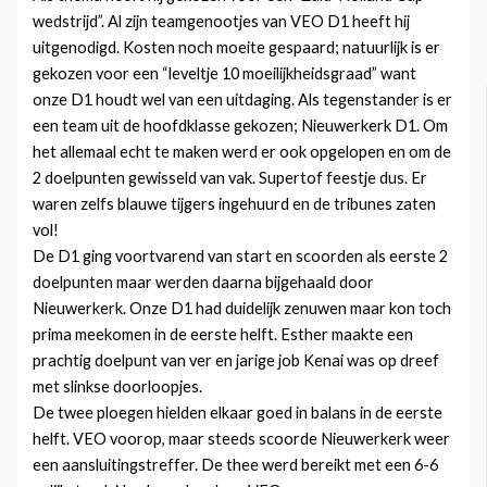
wedstrijd”. Al zijn teamgenootjes van VEO D1 heeft hij
uitgenodigd. Kosten noch moeite gespaard; natuurlijk is er
gekozen voor een “leveltje 10 moeilijkheidsgraad” want
onze D1 houdt wel van een uitdaging. Als tegenstander is er
een team uit de hoofdklasse gekozen; Nieuwerkerk D1. Om
het allemaal echt te maken werd er ook opgelopen en om de
2 doelpunten gewisseld van vak. Supertof feestje dus. Er
waren zelfs blauwe tijgers ingehuurd en de tribunes zaten
vol!
De D1 ging voortvarend van start en scoorden als eerste 2
doelpunten maar werden daarna bijgehaald door
Nieuwerkerk. Onze D1 had duidelijk zenuwen maar kon toch
prima meekomen in de eerste helft. Esther maakte een
prachtig doelpunt van ver en jarige job Kenai was op dreef
met slinkse doorloopjes.
De twee ploegen hielden elkaar goed in balans in de eerste
helft. VEO voorop, maar steeds scoorde Nieuwerkerk weer
een aansluitingstreffer. De thee werd bereikt met een 6-6