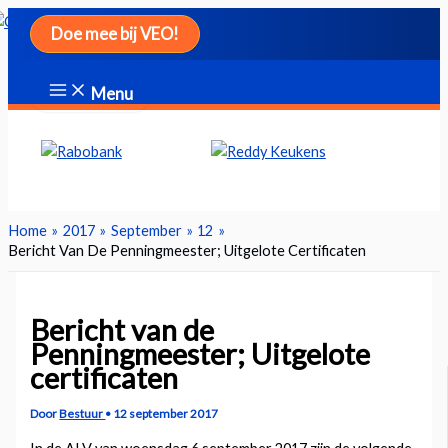
Ga
Doe mee bij VEO!
naar
de
inhoud
Menu
Zoeken
Home
2017
September
12
Bericht Van De Penningmeester; Uitgelote Certificaten
Bericht van de
Penningmeester; Uitgelote
certificaten
Door
Bestuur
•
12 september 2017