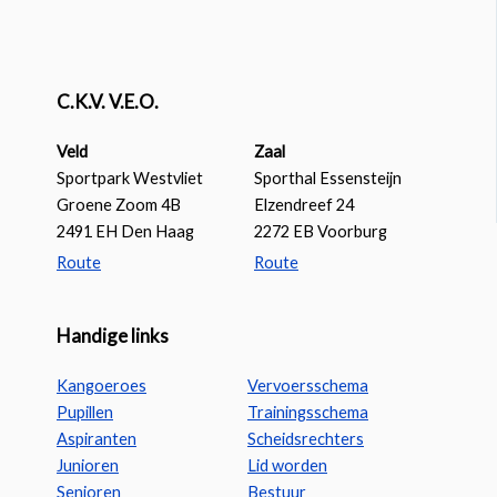
C.K.V. V.E.O.
Veld
Zaal
Sportpark Westvliet
Sporthal Essensteijn
Groene Zoom 4B
Elzendreef 24
2491 EH Den Haag
2272 EB Voorburg
Route
Route
Handige links
Kangoeroes
Vervoersschema
Pupillen
Trainingsschema
Aspiranten
Scheidsrechters
Junioren
Lid worden
Senioren
Bestuur