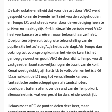
De bal-roulatie-snelheid dat voor de rust door VEO werd
gespeeld kon in de tweede helft niet worden volgehouden
en Tempo D1 wist steeds vaker door de verdediging heen te
prikken en maakt gelijk: 4-4. In diezelfde periode weet VEO
heel veel kansen te creëren maar beloont haarzelf niet.
Doelpunten blijven uit tot grote teleurstelling van de
pupillen. (Is het zo’n dag?…ja het is zo’n dag). Als Tempo dan
ook nog tot voorsprong komt in het vierde kwart is het
genoeg geweest en gooit VEO de deur dicht. Tempo wordt
vastgezet en komt nauwelijks nog in de buurt van de korf.
Kenai weet gelukkig zijn hattrick te voltooien en het is 5-5!
Daarna komt de D1 nog tot verschillende kansen,
fantastische onderscheppingen, afstandschoten,
doorlopen, ballen rollen over de rand van de Tempo korf,
allemaal net mis, wat een pech! En dan.. einde wedstrijd..
Helaas moet VEO de punten delen deze keer, maar
ongeslagen gaan ze op weg naar de laatste wedstrijd van