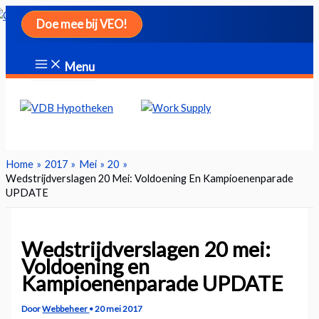
Ga
Doe mee bij VEO!
naar
de
inhoud
Menu
Zoeken
Home
2017
Mei
20
Wedstrijdverslagen 20 Mei: Voldoening En Kampioenenparade
UPDATE
Wedstrijdverslagen 20 mei:
Voldoening en
Kampioenenparade UPDATE
Door
Webbeheer
•
20 mei 2017