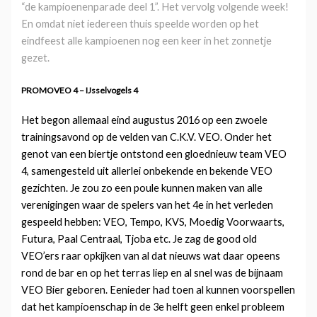
“de kampioenenparade deel 1”. Het vervolg volgende week!
En omdat niet iedereen thuis speelde worden op het
eindfeest alle kampioenen nog een keer in het zonnetje
gezet.
PROMOVEO 4 – IJsselvogels 4
Het begon allemaal eind augustus 2016 op een zwoele
trainingsavond op de velden van C.K.V. VEO. Onder het
genot van een biertje ontstond een gloednieuw team VEO
4, samengesteld uit allerlei onbekende en bekende VEO
gezichten. Je zou zo een poule kunnen maken van alle
verenigingen waar de spelers van het 4e in het verleden
gespeeld hebben: VEO, Tempo, KVS, Moedig Voorwaarts,
Futura, Paal Centraal, Tjoba etc. Je zag de good old
VEO’ers raar opkijken van al dat nieuws wat daar opeens
rond de bar en op het terras liep en al snel was de bijnaam
VEO Bier geboren. Eenieder had toen al kunnen voorspellen
dat het kampioenschap in de 3e helft geen enkel probleem