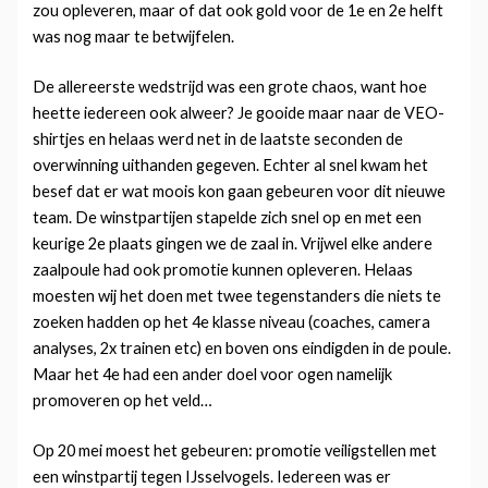
zou opleveren, maar of dat ook gold voor de 1e en 2e helft
was nog maar te betwijfelen.
De allereerste wedstrijd was een grote chaos, want hoe
heette iedereen ook alweer? Je gooide maar naar de VEO-
shirtjes en helaas werd net in de laatste seconden de
overwinning uithanden gegeven. Echter al snel kwam het
besef dat er wat moois kon gaan gebeuren voor dit nieuwe
team. De winstpartijen stapelde zich snel op en met een
keurige 2e plaats gingen we de zaal in. Vrijwel elke andere
zaalpoule had ook promotie kunnen opleveren. Helaas
moesten wij het doen met twee tegenstanders die niets te
zoeken hadden op het 4e klasse niveau (coaches, camera
analyses, 2x trainen etc) en boven ons eindigden in de poule.
Maar het 4e had een ander doel voor ogen namelijk
promoveren op het veld…
Op 20 mei moest het gebeuren: promotie veiligstellen met
een winstpartij tegen IJsselvogels. Iedereen was er