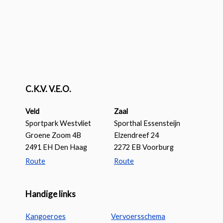
C.K.V. V.E.O.
Veld
Zaal
Sportpark Westvliet
Sporthal Essensteijn
Groene Zoom 4B
Elzendreef 24
2491 EH Den Haag
2272 EB Voorburg
Route
Route
Handige links
Kangoeroes
Vervoersschema