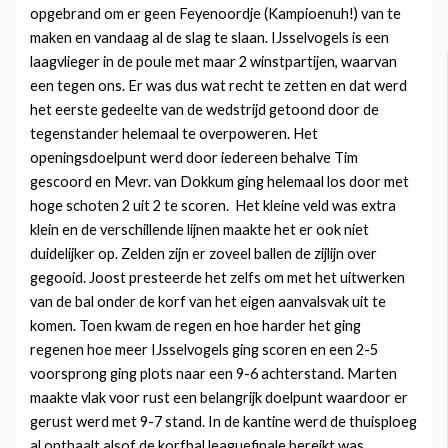
opgebrand om er geen Feyenoordje (Kampioenuh!) van te
maken en vandaag al de slag te slaan. IJsselvogels is een
laagvlieger in de poule met maar 2 winstpartijen, waarvan
een tegen ons. Er was dus wat recht te zetten en dat werd
het eerste gedeelte van de wedstrijd getoond door de
tegenstander helemaal te overpoweren. Het
openingsdoelpunt werd door iedereen behalve Tim
gescoord en Mevr. van Dokkum ging helemaal los door met
hoge schoten 2 uit 2 te scoren. Het kleine veld was extra
klein en de verschillende lijnen maakte het er ook niet
duidelijker op. Zelden zijn er zoveel ballen de zijlijn over
gegooid. Joost presteerde het zelfs om met het uitwerken
van de bal onder de korf van het eigen aanvalsvak uit te
komen. Toen kwam de regen en hoe harder het ging
regenen hoe meer IJsselvogels ging scoren en een 2-5
voorsprong ging plots naar een 9-6 achterstand. Marten
maakte vlak voor rust een belangrijk doelpunt waardoor er
gerust werd met 9-7 stand. In de kantine werd de thuisploeg
al onthaalt alsof de korfbal leaguefinale bereikt was.