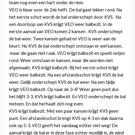
team nog even een hart onder de riem.
VEO is klaar voor de 2de helft. De bal gaat lekker rond. Na
het eerste schot wordt de bal onderschept door KVS. Na
een doorloop van KVS krijgt VEO weer balbezit. In de
eerste aanval van VEO komen 2 kansen . KVS onderschept
de bal weer. Twee kansen gehad en VEO is weer aan de
beurt. Nu KVS de bal onderschept ontstaan er wel kansen,
maar die gaan niet raak. VEO krijgt balbezit en speelt netjes
rond. Weer ontstaan er kansen, maar die worden niet
afgemaakt. KVS krijgt balbezit. Bij het eerste schot krijgt
VEO weer balbezit. Na een afstandsschot krijgt KVS de bal
weer. Gelijk onderschept KVS de bal weer. Na een tijdje
krijgt VEO balbezit. Op naar de 3-4? Weer geen punt dus
het blijft 3-3. KVS krijgt balbezit. En VEO onderschept de bal
meteen. En dat herhaalt zich nog even.
KVS krijgt balbezit. Met een paar kansen krijgt KVS geen
punt. Een afstandsschot brengt KVS op 4-3 en vlak daarna
ook op 5-3. VEO geeft het vandaag echter niet weg! De
aanval krijgt de bal er in deze fase echter moeilijk in, de wind