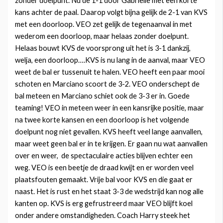
zonder doelpunt. Nu de 1-1 door Gabrielle met een korte
kans achter de paal. Daarop volgt bijna gelijk de 2-1 van KVS
met een doorloop. VEO zet gelijk de tegenaanval in met
wederom een doorloop, maar helaas zonder doelpunt.
Helaas bouwt KVS de voorsprong uit het is 3-1 dankzij,
welja, een doorloop….KVS is nu lang in de aanval, maar VEO
weet de bal er tussenuit te halen. VEO heeft een paar mooi
schoten en Marciano scoort de 3-2. VEO onderschept de
bal meteen en Marciano schiet ook de 3-3 er in. Goede
teaming! VEO in meteen weer in een kansrijke positie, maar
na twee korte kansen en een doorloop is het volgende
doelpunt nog niet gevallen. KVS heeft veel lange aanvallen,
maar weet geen bal er in te krijgen. Er gaan nu wat aanvallen
over en weer, de spectaculaire acties blijven echter een
weg. VEO is een beetje de draad kwijt en er worden veel
plaatsfouten gemaakt. Vrije bal voor KVS en die gaat er
naast. Het is rust en het staat 3-3 de wedstrijd kan nog alle
kanten op. KVS is erg gefrustreerd maar VEO blijft koel
onder andere omstandigheden. Coach Harry steek het