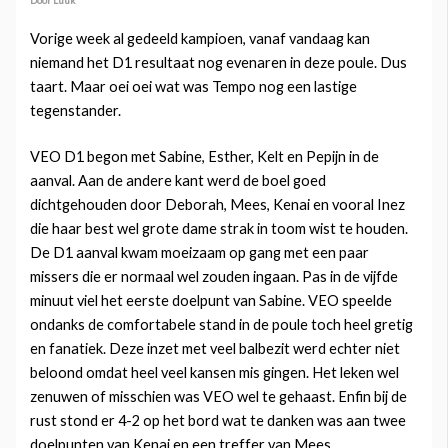
Door Luuk
Vorige week al gedeeld kampioen, vanaf vandaag kan
niemand het D1 resultaat nog evenaren in deze poule. Dus
taart. Maar oei oei wat was Tempo nog een lastige
tegenstander.
VEO D1 begon met Sabine, Esther, Kelt en Pepijn in de
aanval. Aan de andere kant werd de boel goed
dichtgehouden door Deborah, Mees, Kenai en vooral Inez
die haar best wel grote dame strak in toom wist te houden.
De D1 aanval kwam moeizaam op gang met een paar
missers die er normaal wel zouden ingaan. Pas in de vijfde
minuut viel het eerste doelpunt van Sabine. VEO speelde
ondanks de comfortabele stand in de poule toch heel gretig
en fanatiek. Deze inzet met veel balbezit werd echter niet
beloond omdat heel veel kansen mis gingen. Het leken wel
zenuwen of misschien was VEO wel te gehaast. Enfin bij de
rust stond er 4-2 op het bord wat te danken was aan twee
doelpunten van Kenai en een treffer van Mees.