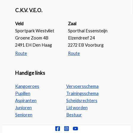
C.K.V. V.E.O.
Veld
Zaal
Sportpark Westvliet
Sporthal Essensteijn
Groene Zoom 4B
Elzendreef 24
2491 EH Den Haag
2272 EB Voorburg
Route
Route
Handige links
Kangoeroes
Vervoersschema
Pupillen
Trainingsschema
Aspiranten
Scheidsrechters
Junioren
Lid worden
Senioren
Bestuur