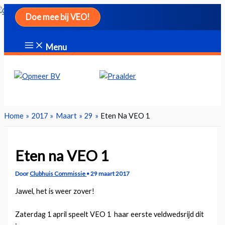
Ga
Doe mee bij VEO!
naar
de
inhoud
Menu
Zoeken
Home
2017
Maart
29
Eten Na VEO 1
Eten na VEO 1
Door
Clubhuis Commissie
•
29 maart 2017
Jawel, het is weer zover!
Zaterdag 1 april speelt VEO 1 haar eerste veldwedsrijd dit