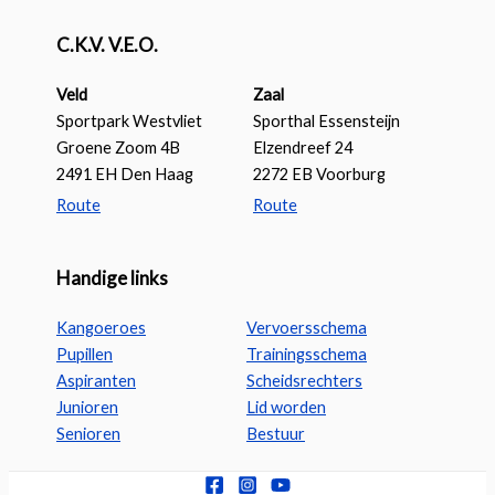
C.K.V. V.E.O.
Veld
Zaal
Sportpark Westvliet
Sporthal Essensteijn
Groene Zoom 4B
Elzendreef 24
2491 EH Den Haag
2272 EB Voorburg
Route
Route
Handige links
Kangoeroes
Vervoersschema
Pupillen
Trainingsschema
Aspiranten
Scheidsrechters
Junioren
Lid worden
Senioren
Bestuur