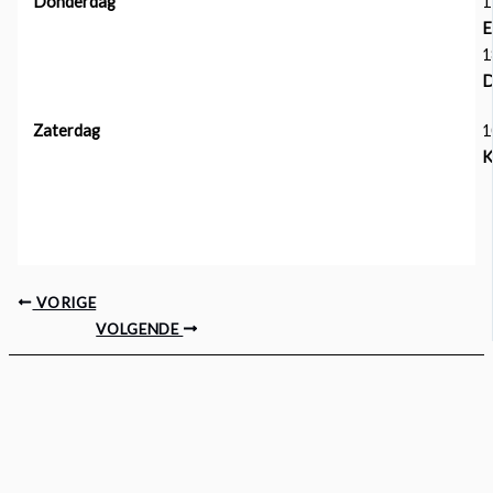
Donderdag
1
E
1
Zaterdag
1
K
VORIGE
VOLGENDE