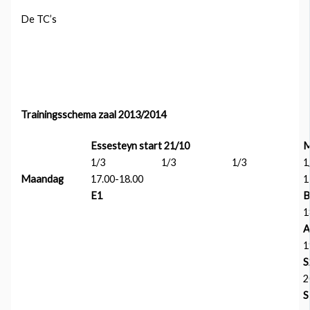
De TC’s
Trainingsschema zaal 2013/2014
Essesteyn start 21/10
M
1/3
1/3
1/3
1
Maandag
17.00-18.00
1
E1
B
1
A
1
S
2
S