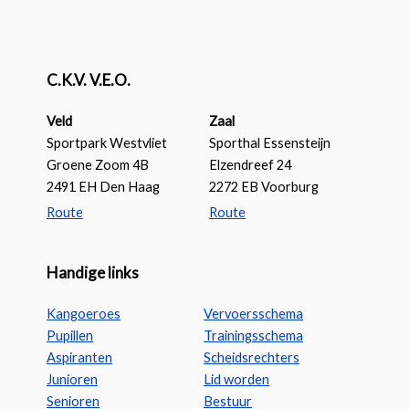
C.K.V. V.E.O.
Veld
Zaal
Sportpark Westvliet
Sporthal Essensteijn
Groene Zoom 4B
Elzendreef 24
2491 EH Den Haag
2272 EB Voorburg
Route
Route
Handige links
Kangoeroes
Vervoersschema
Pupillen
Trainingsschema
Aspiranten
Scheidsrechters
Junioren
Lid worden
Senioren
Bestuur