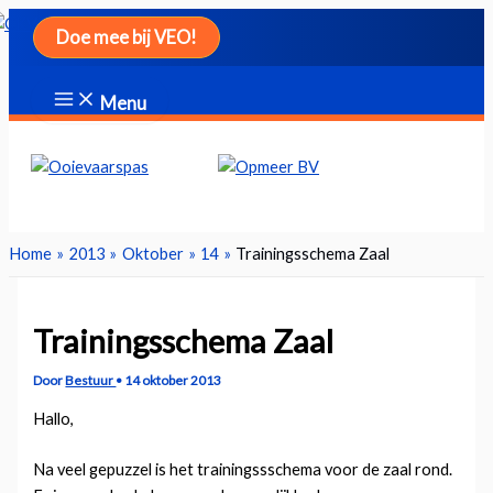
Ga
Doe mee bij VEO!
naar
de
inhoud
Menu
Zoeken
Home
2013
Oktober
14
Trainingsschema Zaal
Trainingsschema Zaal
Door
Bestuur
•
14 oktober 2013
Hallo,
Na veel gepuzzel is het trainingssschema voor de zaal rond.