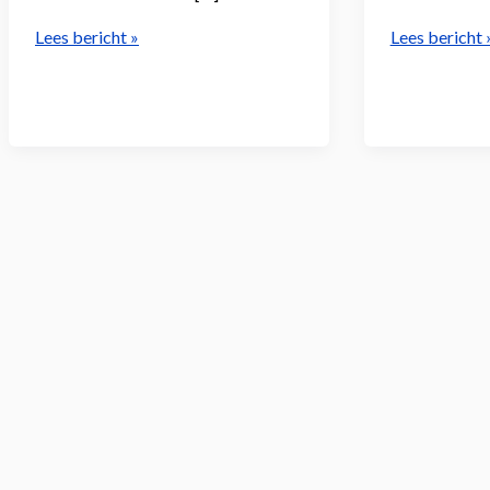
Goede
Definitieve
Lees bericht »
Lees bericht 
seizoenstart
teamindeling
van
senioren
VEO
en
mededelinge