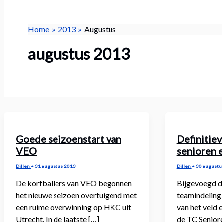
Home
2013
Augustus
augustus 2013
Goede seizoenstart van
Definitie
VEO
senioren 
Dillen
•
31 augustus 2013
Dillen
•
30 augustu
De korfballers van VEO begonnen
Bijgevoegd de
het nieuwe seizoen overtuigend met
teamindeling 
een ruime overwinning op HKC uit
van het veld
Utrecht. In de laatste […]
de TC Seniore