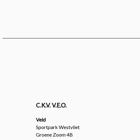
C.K.V. V.E.O.
Veld
Sportpark Westvliet
Groene Zoom 4B